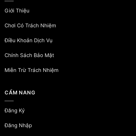
Giới Thiệu
Chơi Có Trách Nhiệm
Điều Khoản Dịch Vụ
Chính Sách Bảo Mật
Miễn Trừ Trách Nhiệm
CẨM NANG
Đăng Ký
Đăng Nhập