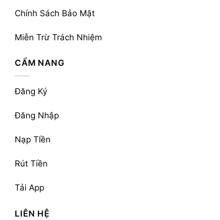
Chính Sách Bảo Mật
Miễn Trừ Trách Nhiệm
CẨM NANG
Đăng Ký
Đăng Nhập
Nạp TIền
Rút Tiền
Tải App
LIÊN HỆ