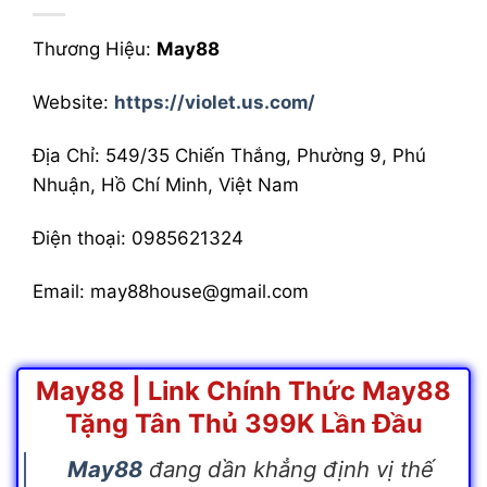
Thương Hiệu:
May88
Website:
https://violet.us.com/
Địa Chỉ:
549/35 Chiến Thắng, Phường 9, Phú
Nhuận, Hồ Chí Minh, Việt Nam
Điện thoại:
0985621324
Email:
may88house@gmail.com
May88 | Link Chính Thức May88
Tặng Tân Thủ 399K Lần Đầu
May88
đang dần khẳng định vị thế