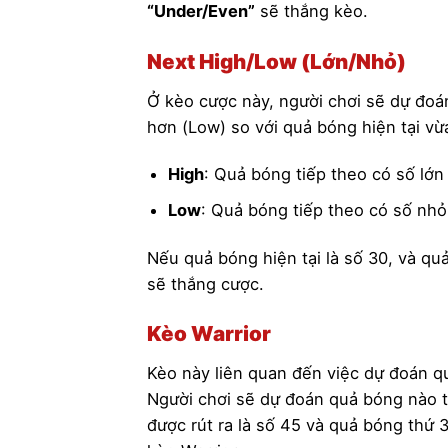
“Under/Even”
sẽ thắng kèo.
Next High/Low (Lớn/Nhỏ)
Ở kèo cược này, người chơi sẽ dự đoá
hơn (Low) so với quả bóng hiện tại vừa
High
: Quả bóng tiếp theo có số lớn
Low
: Quả bóng tiếp theo có số nhỏ
Nếu quả bóng hiện tại là số 30, và quả
sẽ thắng cược.
Kèo Warrior
Kèo này liên quan đến việc dự đoán qu
Người chơi sẽ dự đoán quả bóng nào tr
được rút ra là số 45 và quả bóng thứ 