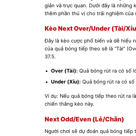
giản và trực quan. Dưới đây là những 
thêm phần thú vị cho trải nghiệm của 
Kèo Next Over/Under (Tài/Xỉu
Đây là kèo cược phổ biến và dễ hiểu 
của quả bóng tiếp theo sẽ là “Tài” (Ov
37.5.
Over (Tài):
Quả bóng rút ra có số l
Under (Xỉu):
Quả bóng rút ra có số
Ví dụ: Nếu quả bóng tiếp theo rút ra l
chiến thắng kèo này.
Next Odd/Even (Lẻ/Chẵn)
Người chơi sẽ dự đoán quả bóng tiếp 