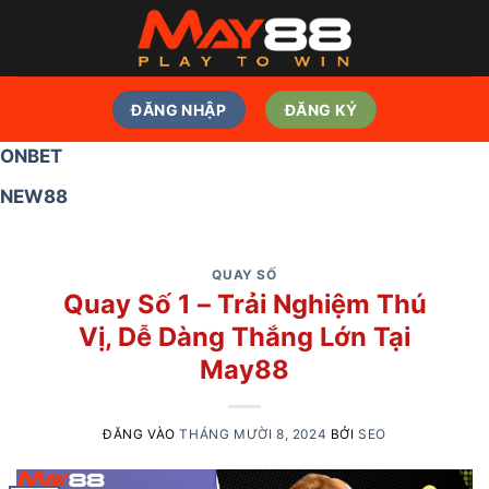
Bỏ
qua
nội
dung
ĐĂNG NHẬP
ĐĂNG KÝ
ONBET
NEW88
QUAY SỐ
Quay Số 1 – Trải Nghiệm Thú
Vị, Dễ Dàng Thắng Lớn Tại
May88
ĐĂNG VÀO
THÁNG MƯỜI 8, 2024
BỞI
SEO