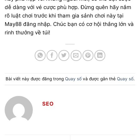
dễ dàng với vé cược phù hợp. Đừng quên hãy nắm
rõ luật chơi trước khi tham gia sảnh chơi này tại
May88 đăng nhập. Chúc bạn có cơ hội thắng lớn và
rinh thưởng về túi!
Bài viết này được đăng trong
Quay số
và được gắn thẻ
Quay số
.
SEO