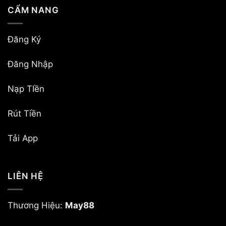
CẨM NANG
Đăng Ký
Đăng Nhập
Nạp TIền
Rút Tiền
Tải App
LIÊN HỆ
Thương Hiệu:
May88