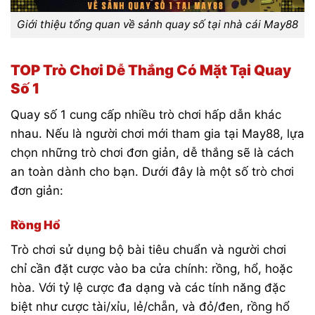
Giới thiệu tổng quan về sảnh quay số tại nhà cái May88
TOP Trò Chơi Dễ Thắng Có Mặt Tại Quay
Số 1
Quay số 1 cung cấp nhiều trò chơi hấp dẫn khác
nhau. Nếu là người chơi mới tham gia tại May88, lựa
chọn những trò chơi đơn giản, dễ thắng sẽ là cách
an toàn dành cho bạn. Dưới đây là một số trò chơi
đơn giản:
Rồng Hổ
Trò chơi sử dụng bộ bài tiêu chuẩn và người chơi
chỉ cần đặt cược vào ba cửa chính: rồng, hổ, hoặc
hòa. Với tỷ lệ cược đa dạng và các tính năng đặc
biệt như cược tài/xỉu, lẻ/chẵn, và đỏ/đen, rồng hổ