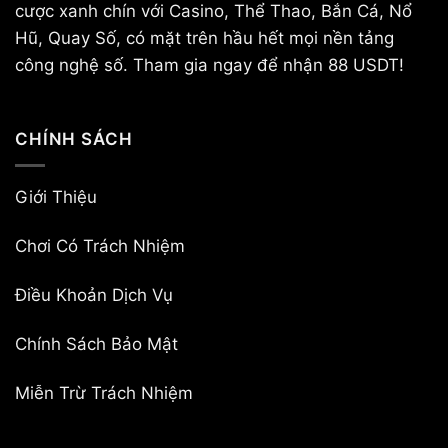
cược xanh chín với Casino, Thể Thao, Bắn Cá, Nổ
Hũ, Quay Số, có mặt trên hầu hết mọi nền tảng
công nghệ số. Tham gia ngay để nhận 88 USDT!
CHÍNH SÁCH
Giới Thiệu
Chơi Có Trách Nhiệm
Điều Khoản Dịch Vụ
Chính Sách Bảo Mật
Miễn Trừ Trách Nhiệm