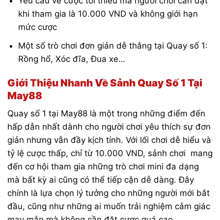
Yêu cầu vé cược tối thiểu mà người chơi cần đặt
khi tham gia là 10.000 VND và không giới hạn
mức cược
Một số trò chơi đơn giản dễ thắng tại Quay số 1:
Rồng hổ, Xóc đĩa, Đua xe…
Giới Thiệu Nhanh Về Sảnh Quay Số 1 Tại
May88
Quay số 1 tại May88 là một trong những điểm đến
hấp dẫn nhất dành cho người chơi yêu thích sự đơn
giản nhưng vẫn đầy kịch tính. Với lối chơi dễ hiểu và
tỷ lệ cược thấp, chỉ từ 10.000 VND, sảnh chơi mang
đến cơ hội tham gia những trò chơi mini đa dạng
mà bất kỳ ai cũng có thể tiếp cận dễ dàng. Đây
chính là lựa chọn lý tưởng cho những người mới bắt
đầu, cũng như những ai muốn trải nghiệm cảm giác
may mắn mà không cần đặt cược quá cao.