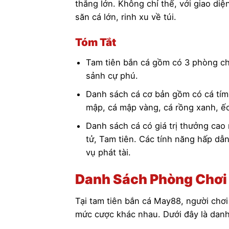
thắng lớn. Không chỉ thế, với giao di
săn cá lớn, rinh xu về túi.
Tóm Tắt
Tam tiên bắn cá gồm có 3 phòng chơ
sảnh cự phú.
Danh sách cá cơ bản gồm có cá tím,
mập, cá mập vàng, cá rồng xanh, ế
Danh sách cá có giá trị thưởng cao 
tử, Tam tiên. Các tính năng hấp dẫ
vụ phát tài.
Danh Sách Phòng Chơi 
Tại tam tiên bắn cá May88, người chơi
mức cược khác nhau. Dưới đây là danh