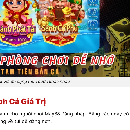
i với đa dạng mức cược khác nhau
h Cá Giá Trị
 dành cho người chơi May88 đăng nhập. Bằng cách này có
ởng về túi dễ dàng hơn.