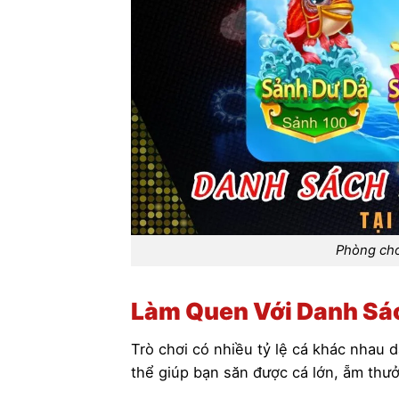
Phòng chơ
Làm Quen Với Danh Sác
Trò chơi có nhiều tỷ lệ cá khác nhau
thể giúp bạn săn được cá lớn, ẵm thư