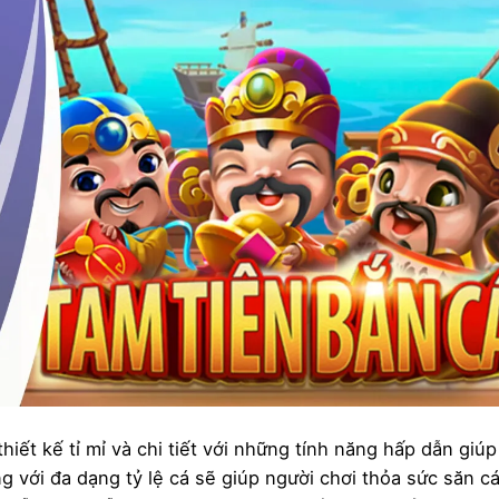
hiết kế tỉ mỉ và chi tiết với những tính năng hấp dẫn giúp
 với đa dạng tỷ lệ cá sẽ giúp người chơi thỏa sức săn c