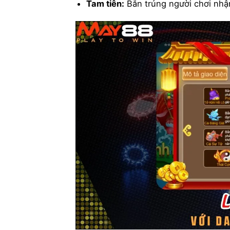
Tam tiên:
Bắn trúng người chơi nhậ