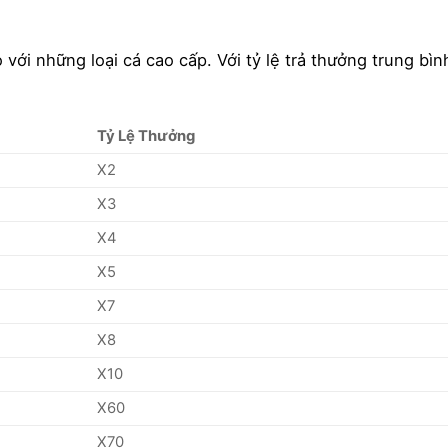
với những loại cá cao cấp. Với tỷ lệ trả thưởng trung bìn
Tỷ Lệ Thưởng
X2
X3
X4
X5
X7
X8
X10
X60
X70